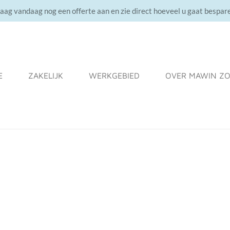
aag vandaag nog een offerte aan en zie direct hoeveel u gaat bespar
E
ZAKELIJK
WERKGEBIED
OVER MAWIN Z