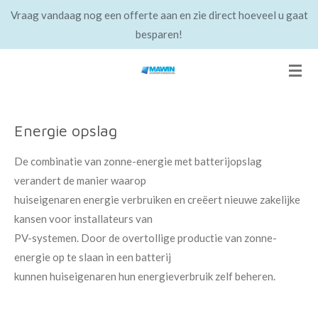
Vraag vandaag nog een offerte aan en zie direct hoeveel u gaat
Ga
besparen!
direct
naar
de
hoofdinhoud
Energie opslag
De combinatie van zonne-energie met batterijopslag
verandert de manier waarop
huiseigenaren energie verbruiken en creëert nieuwe zakelijke
kansen voor installateurs van
PV-systemen. Door de overtollige productie van zonne-
energie op te slaan in een batterij
kunnen huiseigenaren hun energieverbruik zelf beheren.